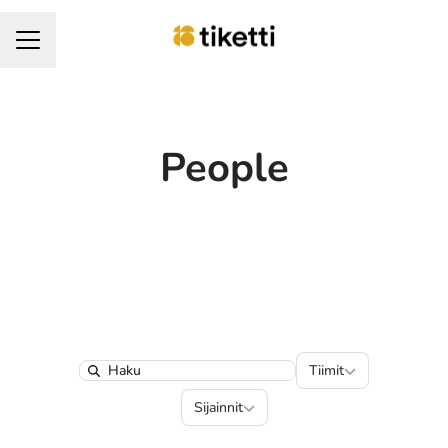
URAVALIKKO
People
Tiimit
Tiimit
Search
Sijainnit
Sijainnit