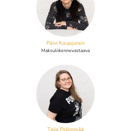
Päivi Kauppinen
Maksuliikennevastaava
Taija Pellonpää