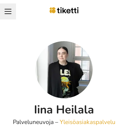
URAVALIKKO
Iina Heilala
Palveluneuvoja –
Yleisöasiakaspalvelu