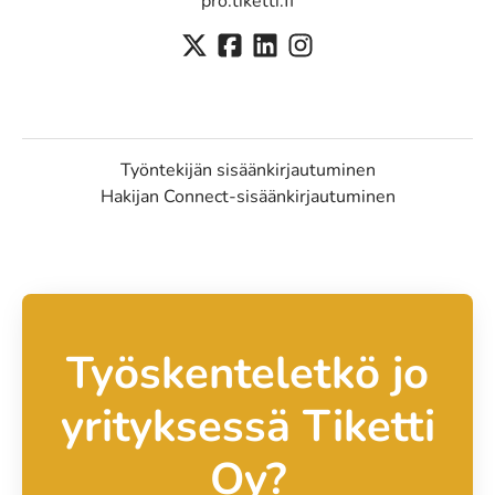
pro.tiketti.fi
Työntekijän sisäänkirjautuminen
Hakijan Connect-sisäänkirjautuminen
Työskenteletkö jo
yrityksessä Tiketti
Oy?