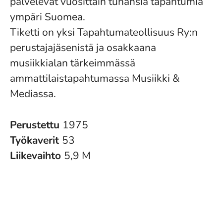
palvelevat vuosittain tuhansia tapahtumia
ympäri Suomea.
Tiketti on yksi Tapahtumateollisuus Ry:n
perustajajäsenistä ja osakkaana
m
usiikkialan
tärkeimmässä
ammattilaistapahtumassa Musiikki &
Mediassa.
Perustettu
1975
Työkaverit
53
Liikevaihto
5,9 M